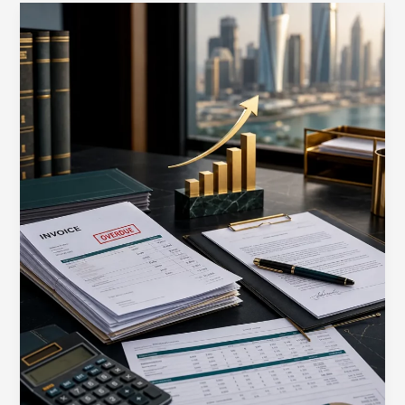
تحصيل
الديون
التجارية
في
الإمارات
الدليل
الكامل
للعملية
والخيارات
المتاحة