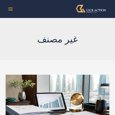
خطي
لى
لمحتوى
غير مصنف
نسبة
تحصيل
الديون:
كيفية
الحساب
وتحسين