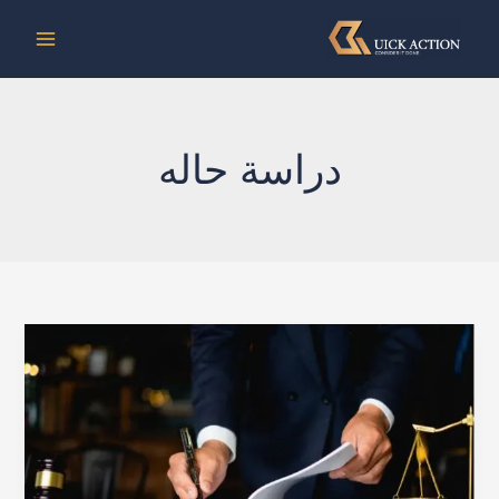
خطي
لى
لمحتوى
دراسة حاله
دراسة
حالة:
تحصيل
دين
من
مدين