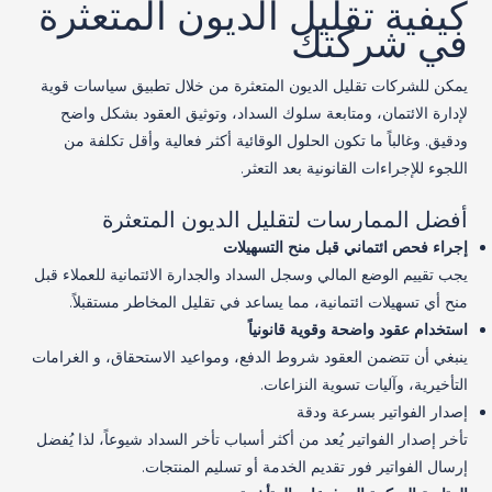
كيفية تقليل الديون المتعثرة
في شركتك
يمكن للشركات تقليل الديون المتعثرة من خلال تطبيق سياسات قوية
لإدارة الائتمان، ومتابعة سلوك السداد، وتوثيق العقود بشكل واضح
ودقيق. وغالباً ما تكون الحلول الوقائية أكثر فعالية وأقل تكلفة من
اللجوء للإجراءات القانونية بعد التعثر.
أفضل الممارسات لتقليل الديون المتعثرة
إجراء فحص ائتماني قبل منح التسهيلات
يجب تقييم الوضع المالي وسجل السداد والجدارة الائتمانية للعملاء قبل
منح أي تسهيلات ائتمانية، مما يساعد في تقليل المخاطر مستقبلاً.
استخدام عقود واضحة وقوية قانونياً
ينبغي أن تتضمن العقود شروط الدفع، ومواعيد الاستحقاق، و الغرامات
التأخيرية، وآليات تسوية النزاعات.
إصدار الفواتير بسرعة ودقة
تأخر إصدار الفواتير يُعد من أكثر أسباب تأخر السداد شيوعاً، لذا يُفضل
إرسال الفواتير فور تقديم الخدمة أو تسليم المنتجات.