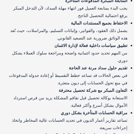
المتابعة المبكرة المدفوعات المتأخرة
يجب البدء بمتابعة العميل فور انتهاء مهلة السداد، لأن التدخل المبكر
يرفع احتمالية التحصيل الناجح.
الاحتفاظ بجميع المستندات المالية
يشمل ذلك العقود، والفواتير، وإثباتات التسليم، والمراسلات، حيث تُعد
هذه الوثائق ضرورية عند التصعيد القانوني.
تطبيق سياسات داخلية فعالة لإدارة الائتمان
من المهم تحديد حدود ائتمانية واضحة ومراجعة سلوك العملاء بشكل
دوري.
تقديم حلول سداد مرنة عند الحاجة
في بعض الحالات قد تساعد خطط التقسيط أو إعادة جدولة المدفوعات
في منع تحول الحسابات إلى ديون متعثرة.
ا
لتعاون المبكر مع شركة تحصيل محترفة
الاستعانة بوكالة تحصيل قبل تفاقم المشكلة يزيد من فرص استرداد
الأموال بشكل أسرع وأكثر فعالية.
مراقبة الحسابات المتأخرة بشكل دوري
تساعد تقارير أعمار الديون في تحديد الحسابات عالية المخاطر واتخاذ
إجراءات سريعة.